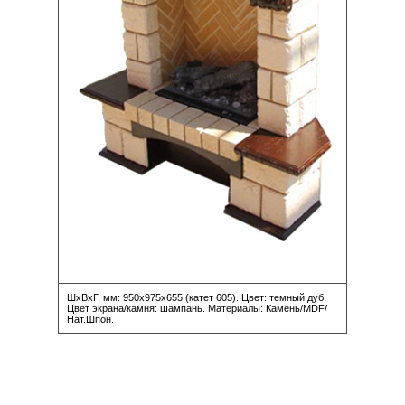
ШхВхГ, мм: 950х975х655 (катет 605). Цвет: темный дуб.
Цвет экрана/камня: шампань. Материалы: Камень/MDF/
Нат.Шпон.