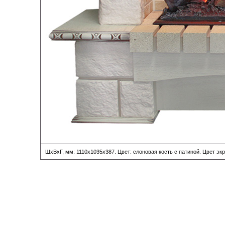
ШхВхГ, мм: 1110х1035х387. Цвет: слоновая кость с патиной. Цвет э