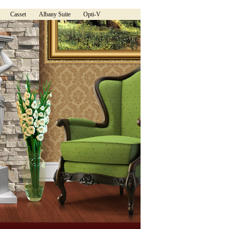
Casset
Albany Suite
Opti-V