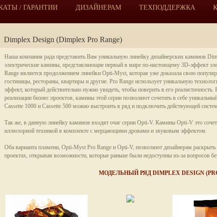
АТЫ / ГАРАНТИИ
ДИЗАЙНЕРАМ
ТЕХПОДДЕРЖКА
Dimplex Design (Dimplex Pro Range)
Наша компания рада представить Вам уникальную линейку дизайнерских каминов Dimp
электрические камины, представляющие первый в мире по-настоящему 3D-эффект элек
Range является продолжением линейки Opti-Myst, которая уже доказала свою популя
гостиницы, рестораны, квартиры и другие. Pro Range использует уникальную техноло
эффект, который действительно нужно увидеть, чтобы поверить в его реалистичность. 
реализации бизнес проектов, камины этой серии позволяют сочетать в себе уникальны
Cassette 1000 и Cassette 500 можно выстроить в ряд и подключить действующей систе
Так же, в данную линейку каминов входят очаг серии Opti-V. Камины Opti-V это соче
иллюзорной техникой в комплекте с мерцающими дровами и звуковым эффектом.
Оба варианта пламени, Opti-Myst Pro Range и Opti-V, позволяют дизайнерам раскрыт
проектах, открывая возможности, которые раньше были недоступны из-за вопросов бе
МОДЕЛЬНЫЙ РЯД DIMPLEX DESIGN (PR