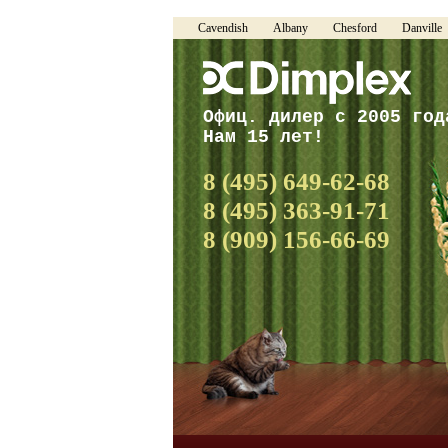
Cavendish
Albany
Chesford
Danville
Офиц. дилер с 2005 год
Нам 15 лет!
8 (495) 649-62-68
8 (495) 363-91-71
8 (909) 156-66-69