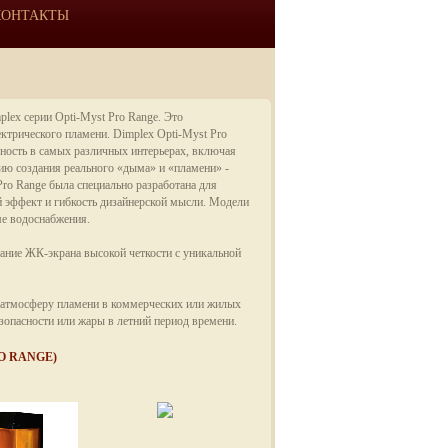
КОНТАКТЫ
lex серии Opti-Myst Pro Range. Это
трического пламени. Dimplex Opti-Myst Pro
рность в самых различных интерьерах, включая
гию создания реального «дыма» и «пламени» -
Pro Range была специально разработана для
й эффект и гибкость дизайнерской мысли. Модели
ме водоснабжения.
тание ЖК-экрана высокой четкости с уникальной
ь атмосферу пламени в коммерческих или жилых
зопасности или жары в летний период времени.
O RANGE)