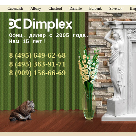
Cavendish
Albany
Chesford
Danville
Burbank
Silverton
Bin
Офиц. дилер с 2005 года.
Нам 15 лет!
8 (495) 649-62-68
8 (495) 363-91-71
8 (909) 156-66-69