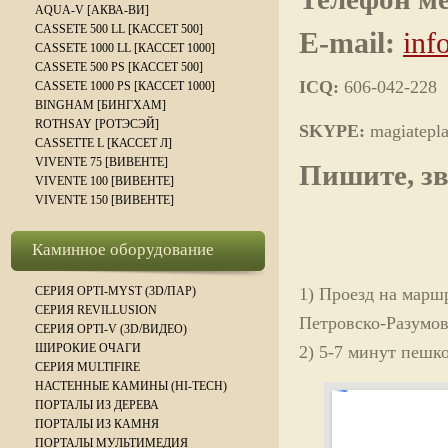
AQUA-V [АКВА-ВИ]
CASSETE 500 LL [КАССЕТ 500]
E-mail:
inf
CASSETE 1000 LL [КАССЕТ 1000]
CASSETE 500 PS [КАССЕТ 500]
ICQ:
606-042-228
CASSETE 1000 PS [КАССЕТ 1000]
BINGHAM [БИНГХАМ]
ROTHSAY [РОТЭСЭЙ]
SKYPE:
magiatepl
CASSETTE L [КАССЕТ Л]
VIVENTE 75 [ВИВЕНТЕ]
Пишите, зв
VIVENTE 100 [ВИВЕНТЕ]
VIVENTE 150 [ВИВЕНТЕ]
Каминное оборудование
СЕРИЯ OPTI-MYST (3D/ПАР)
1) Проезд на марш
СЕРИЯ REVILLUSION
Петровско-Разумов
СЕРИЯ OPTI-V (3D/ВИДЕО)
ШИРОКИЕ ОЧАГИ
2) 5-7 минут пешк
СЕРИЯ MULTIFIRE
НАСТЕННЫЕ КАМИНЫ (HI-TECH)
ПОРТАЛЫ ИЗ ДЕРЕВА
ПОРТАЛЫ ИЗ КАМНЯ
ПОРТАЛЫ МУЛЬТИМЕДИЯ