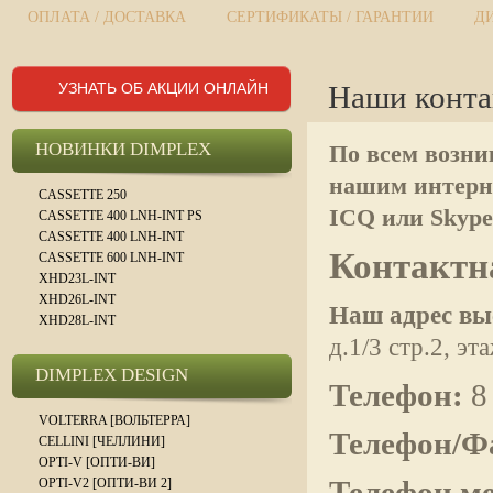
ОПЛАТА / ДОСТАВКА
СЕРТИФИКАТЫ / ГАРАНТИИ
Д
УЗНАТЬ ОБ АКЦИИ ОНЛАЙН
Наши конта
НОВИНКИ DIMPLEX
По всем возни
нашим интерне
CASSETTE 250
ICQ или Skype
CASSETTE 400 LNH-INT PS
CASSETTE 400 LNH-INT
Контактн
CASSETTE 600 LNH-INT
XHD23L-INT
XHD26L-INT
Наш адрес вы
XHD28L-INT
д.1/3 стр.2, э
DIMPLEX DESIGN
Телефон:
8 
VOLTERRA [ВОЛЬТЕРРА]
Телефон/Ф
CELLINI [ЧЕЛЛИНИ]
OPTI-V [ОПТИ-ВИ]
Телефон м
OPTI-V2 [ОПТИ-ВИ 2]