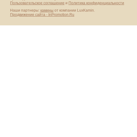
Пользовательское соглашение
и
Политика конфиденциальности
Наши партнеры:
камины
от компании LuxKamin.
Продвижение сайта - InPromotion.Ru