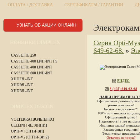
ОПЛАТА / ДОСТАВКА
СЕРТИФИКАТЫ / ГАРАНТИИ
Д
УЗНАТЬ ОБ АКЦИИ ОНЛАЙН
Электрокам
Серия Opti-Mys
НОВИНКИ DIMPLEX
649-62-68.
»
Эл
CASSETTE 250
CASSETTE 400 LNH-INT PS
CASSETTE 400 LNH-INT
CASSETTE 600 LNH-INT
XHD23L-INT
ВИДЕО
XHD26L-INT
8 (495) 649-62-68
XHD28L-INT
НАШИ ПРЕИМУЩЕСТ
Официальные рекомендован
розничные цены!
DIMPLEX DESIGN
Бесплатная доставка!*
100% оригинальня продукц
Официальный дилер!
VOLTERRA [ВОЛЬТЕРРА]
Надежность! 9 лет на рынк
CELLINI [ЧЕЛЛИНИ]
Индивидуальный менедже
Расширенная гарантия!
OPTI-V [ОПТИ-ВИ]
Техническая поддержка!
OPTI-V2 [ОПТИ-ВИ 2]
Остались вопросы?