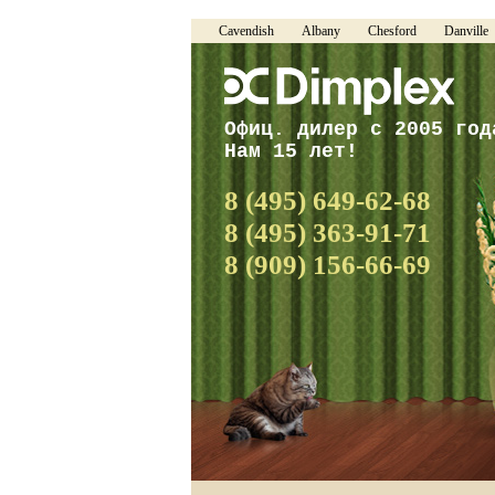
Cavendish
Albany
Chesford
Danville
Офиц. дилер с 2005 год
Нам 15 лет!
8 (495) 649-62-68
8 (495) 363-91-71
8 (909) 156-66-69