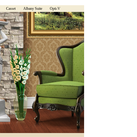
Casset
Albany Suite
Opti-V