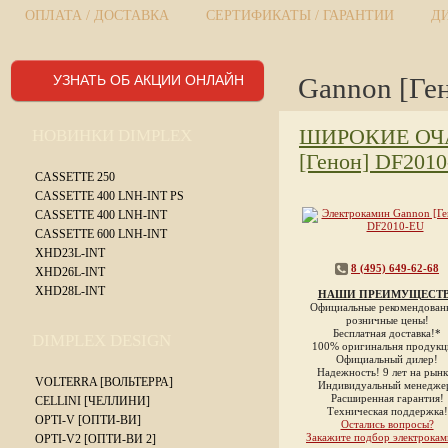
ОПЛАТА / ДОСТАВКА
СЕРТИФИКАТЫ / ГАРАНТИИ
Д
УЗНАТЬ ОБ АКЦИИ ОНЛАЙН
Gannon [Ге
ШИРОКИЕ ОЧ
НОВИНКИ DIMPLEX
[Генон] DF201
CASSETTE 250
CASSETTE 400 LNH-INT PS
CASSETTE 400 LNH-INT
CASSETTE 600 LNH-INT
XHD23L-INT
8 (495) 649-62-68
XHD26L-INT
XHD28L-INT
НАШИ ПРЕИМУЩЕСТ
Официальные рекомендован
розничные цены!
Бесплатная доставка!*
DIMPLEX DESIGN
100% оригинальня продукц
Официальный дилер!
Надежность! 9 лет на рынк
VOLTERRA [ВОЛЬТЕРРА]
Индивидуальный менедже
Расширенная гарантия!
CELLINI [ЧЕЛЛИНИ]
Техническая поддержка!
OPTI-V [ОПТИ-ВИ]
Остались вопросы?
Закажите подбор электрокам
OPTI-V2 [ОПТИ-ВИ 2]