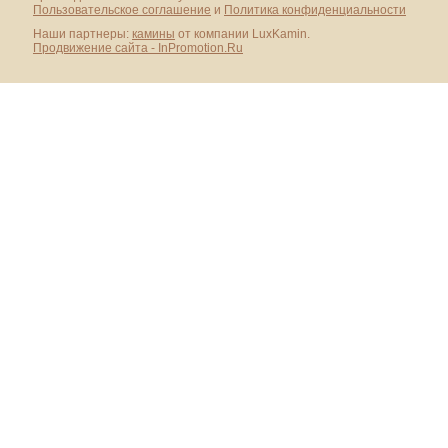
Пользовательское соглашение
и
Политика конфиденциальности
Наши партнеры:
камины
от компании LuxKamin.
Продвижение сайта - InPromotion.Ru