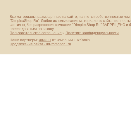
Все материалы, размещенные на сайте, являются собственностью ком
"DimplexShop.Ru". Любое использование материалов с сайта, полность
частично, без разрешения компании "DimplexShop.Ru" ЗАПРЕЩЕНО и 
преследоваться по закону.
Пользовательское соглашение
и
Политика конфиденциальности
Наши партнеры:
камины
от компании LuxKamin.
Продвижение сайта - InPromotion.Ru