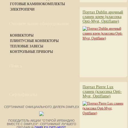
ГОТОВЫЕ КАМИНОКОМПЛЕКТЫ
ЭЛЕКТРОПЕЧИ
Портал Dublin арочный
сланец крем (классика
Opti-Myst, Optiflame)
Отопительное оборудование
КОНВЕКТОРЫ
ПЛИНТУСНЫЕ КОНВЕКТОРЫ
ТЕПЛОВЫЕ ЗАВЕСЫ
КОНТРОЛЬНЫЕ ПРИБОРЫ
Поиск
Портал Pierre Lux
сланец (классика Opti-
Сертификаты
Myst, Optiflame)
СЕРТИФИКАТ ОФИЦИАЛЬНОГО ДИЛЕРА DIMPLEX
ПОБЕДИТЕЛЬ АКЦИИ "ОТКРОЙ ИРЛАНДИЮ
ВМЕСТЕ С DIMPLEX". СЕРТИФИКАТ ЛУЧШЕГО
ПРОДАВЦА
DIMPLEX OPTI-MYST
.