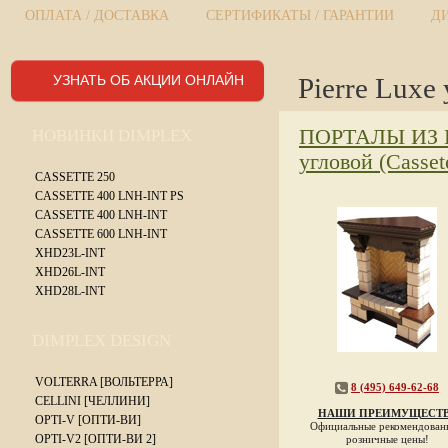
ОПЛАТА / ДОСТАВКА
СЕРТИФИКАТЫ / ГАРАНТИИ
Д
УЗНАТЬ ОБ АКЦИИ ОНЛАЙН
Pierre Luxe 
ПОРТАЛЫ ИЗ
НОВИНКИ DIMPLEX
угловой (Casset
CASSETTE 250
CASSETTE 400 LNH-INT PS
CASSETTE 400 LNH-INT
CASSETTE 600 LNH-INT
XHD23L-INT
XHD26L-INT
XHD28L-INT
DIMPLEX DESIGN
VOLTERRA [ВОЛЬТЕРРА]
8 (495) 649-62-68
CELLINI [ЧЕЛЛИНИ]
НАШИ ПРЕИМУЩЕСТ
OPTI-V [ОПТИ-ВИ]
Официальные рекомендован
OPTI-V2 [ОПТИ-ВИ 2]
розничные цены!