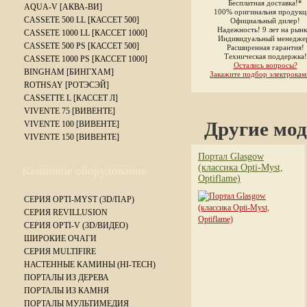
Бесплатная доставка!*
AQUA-V [АКВА-ВИ]
100% оригинальня продукц
CASSETE 500 LL [КАССЕТ 500]
Официальный дилер!
Надежность! 9 лет на рынк
CASSETE 1000 LL [КАССЕТ 1000]
Индивидуальный менедже
CASSETE 500 PS [КАССЕТ 500]
Расширенная гарантия!
Техническая поддержка!
CASSETE 1000 PS [КАССЕТ 1000]
Остались вопросы?
BINGHAM [БИНГХАМ]
Закажите подбор электрокам
ROTHSAY [РОТЭСЭЙ]
CASSETTE L [КАССЕТ Л]
VIVENTE 75 [ВИВЕНТЕ]
Другие мод
VIVENTE 100 [ВИВЕНТЕ]
VIVENTE 150 [ВИВЕНТЕ]
Портал Glasgow
(классика Opti-Myst,
Каминное оборудование
Optiflame)
СЕРИЯ OPTI-MYST (3D/ПАР)
СЕРИЯ REVILLUSION
СЕРИЯ OPTI-V (3D/ВИДЕО)
ШИРОКИЕ ОЧАГИ
СЕРИЯ MULTIFIRE
НАСТЕННЫЕ КАМИНЫ (HI-TECH)
ПОРТАЛЫ ИЗ ДЕРЕВА
ПОРТАЛЫ ИЗ КАМНЯ
ПОРТАЛЫ МУЛЬТИМЕДИЯ